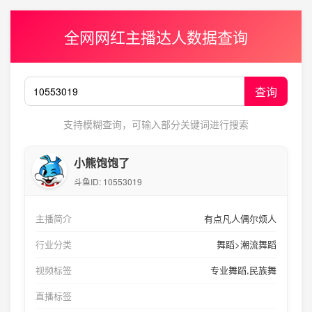
全网网红主播达人数据查询
查询
支持模糊查询，可输入部分关键词进行搜索
小熊饱饱了
斗鱼ID:
10553019
主播简介
有点凡人偶尔烦人
行业分类
舞蹈>潮流舞蹈
视频标签
专业舞蹈,民族舞
直播标签