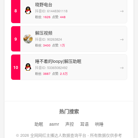
晓野电台
→
抖音ID:
61448361118
粉丝:
1626
点赞:
448
解压视频
→
抖音ID:
90263824
粉丝:
3400
点赞:
1万
睡不着的loopy|解压助眠
→
抖音ID:
53365082492
粉丝:
3887
点赞:
2.5万
热门搜索
助眠
asmr
声控
耳语
哄睡
© 2026 全网网红主播达人数据查询平台 - 所有数据仅供参考