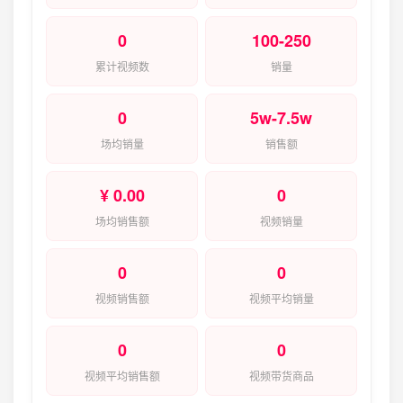
0
100-250
累计视频数
销量
0
5w-7.5w
场均销量
销售额
¥ 0.00
0
场均销售额
视频销量
0
0
视频销售额
视频平均销量
0
0
视频平均销售额
视频带货商品