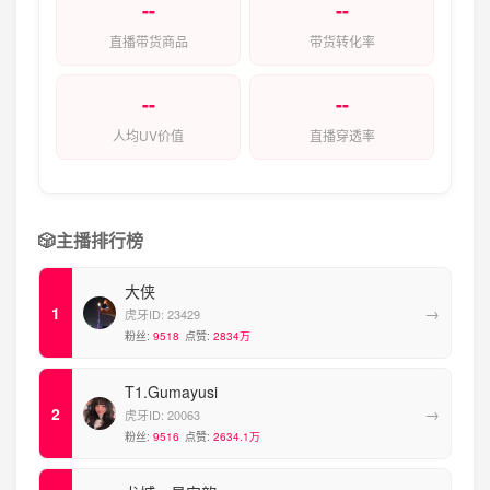
--
--
直播带货商品
带货转化率
--
--
人均UV价值
直播穿透率
🎲
主播排行榜
大侠
→
虎牙ID:
23429
粉丝:
9518
点赞:
2834万
T1.Gumayusi
→
虎牙ID:
20063
粉丝:
9516
点赞:
2634.1万