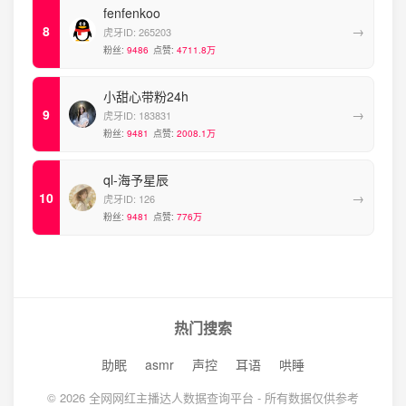
fenfenkoo
→
虎牙ID:
265203
粉丝:
9486
点赞:
4711.8万
小甜心带粉24h
→
虎牙ID:
183831
粉丝:
9481
点赞:
2008.1万
ql-海予星辰
→
虎牙ID:
126
粉丝:
9481
点赞:
776万
热门搜索
助眠
asmr
声控
耳语
哄睡
© 2026 全网网红主播达人数据查询平台 - 所有数据仅供参考