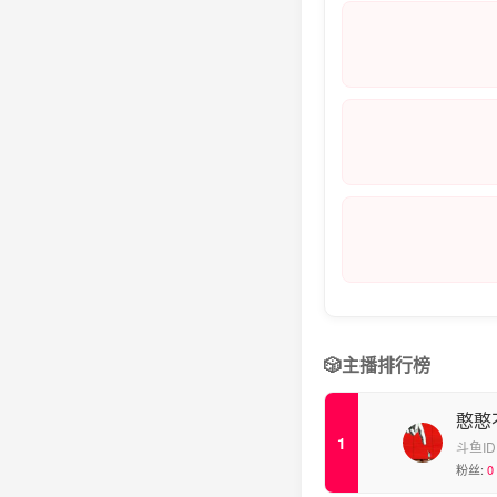
🎲
主播排行榜
憨憨
斗鱼ID
粉丝:
0