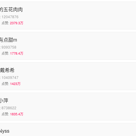
的五花肉肉
:
12047876
点赞:
2379.3万
有点甜m
:
9393758
点赞:
1778.4万
le戴希希
:
10409747
点赞:
1423万
小萍
:
8738622
点赞:
1835.4万
yss