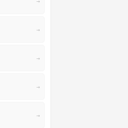
→
→
→
→
→