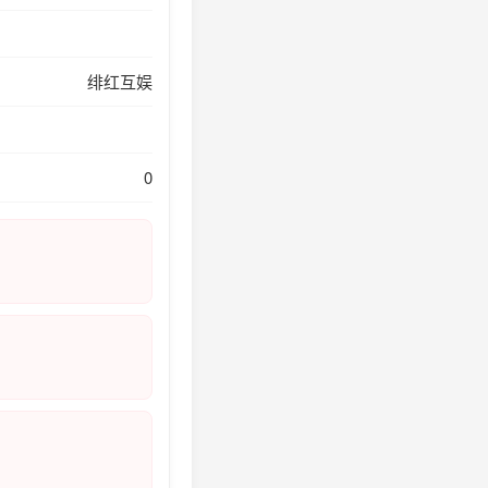
绯红互娱
0