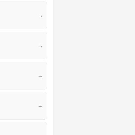
→
→
→
→