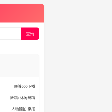
查询
赚够500下播
舞蹈>休闲舞蹈
人物随拍,穿搭