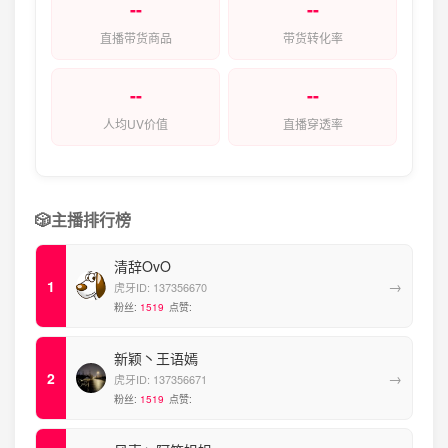
--
--
直播带货商品
带货转化率
--
--
人均UV价值
直播穿透率
🎲
主播排行榜
清辞OvO
→
虎牙ID:
137356670
粉丝:
1519
点赞:
新颖丶王语嫣
→
虎牙ID:
137356671
粉丝:
1519
点赞: