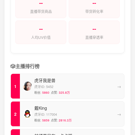
--
--
直播带货商品
带货转化率
--
--
人均UV价值
直播穿透率
🎲
主播排行榜
虎牙我是兽
→
虎牙ID:
5452
粉丝:
5860
点赞:
325.8万
戴King
→
虎牙ID:
117004
粉丝:
5859
点赞:
2816.3万