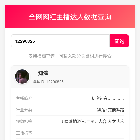
全网网红主播达人数据查询
查询
支持模糊查询，可输入部分关键词进行搜索
一知潼
斗鱼ID:
12290825
主播简介
初吻还在.............
行业分类
舞蹈>其他舞蹈
视频标签
明星随拍资讯,二次元内容,人文艺术
直播标签