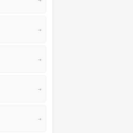
→
→
→
→