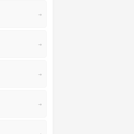
→
→
→
→
→