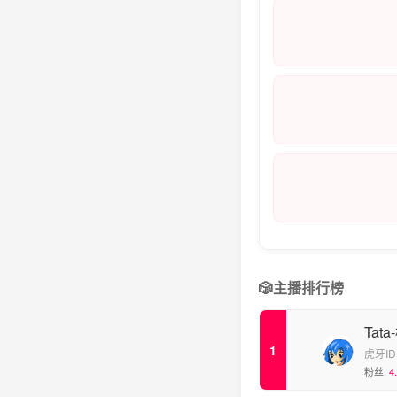
🎲
主播排行榜
Tat
虎牙ID
粉丝:
4