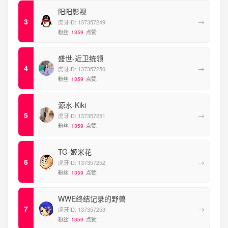
阳阳影视
→
虎牙ID:
137357249
粉丝:
1359
点赞:
盛世-近卫统领
→
虎牙ID:
137357250
粉丝:
1359
点赞:
源水-Kiki
→
虎牙ID:
137357251
粉丝:
1359
点赞:
TG-姬米花
→
虎牙ID:
137357252
粉丝:
1359
点赞:
WWE终结记录的野兽
→
虎牙ID:
137357253
粉丝:
1359
点赞: