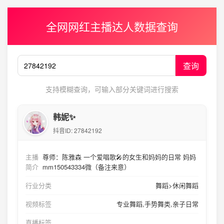
全网网红主播达人数据查询
查询
支持模糊查询，可输入部分关键词进行搜索
韩妮✨
抖音ID:
27842192
主播
尊师：陈雅森 一个爱唱歌🎤的女生和妈妈的日常 妈妈
简介
mm150543334微（备注来意）
行业分类
舞蹈>休闲舞蹈
视频标签
专业舞蹈,手势舞类,亲子日常
直播标签