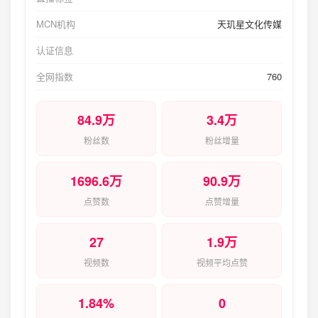
MCN机构
天玑星文化传媒
认证信息
全网指数
760
84.9万
3.4万
粉丝数
粉丝增量
1696.6万
90.9万
点赞数
点赞增量
27
1.9万
视频数
视频平均点赞
1.84%
0