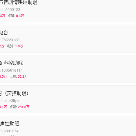
声音剧情哄睡助眠
:
fm5200123
.3万
点赞:
9.3万
电台
:
FM223128
2万
点赞:
1.8万
🍼声控助眠
:
1605618114
4.5万
点赞:
32.2万
ty呀（声控助眠）
:
helloKittycc
4.1万
点赞:
251.8万
-声控助眠
:
99891274