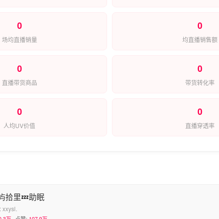
0
0
场均直播销量
均直播销售额
0
0
直播带货商品
带货转化率
0
0
人均UV价值
直播穿透率
屿拾里💤助眠
:
xxysl.
0.3万
点赞:
107.9万