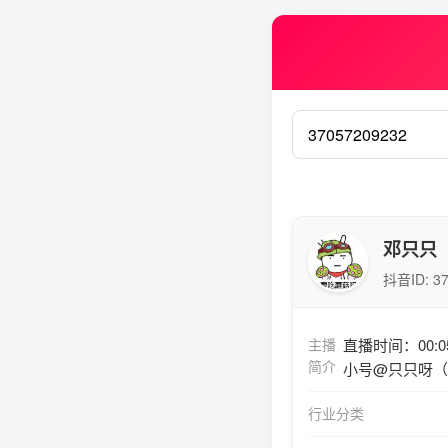
邓只只
抖音ID:
3
主播
直播时间：00:
简介
小号@只只呀（
行业分类