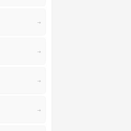
→
→
→
→