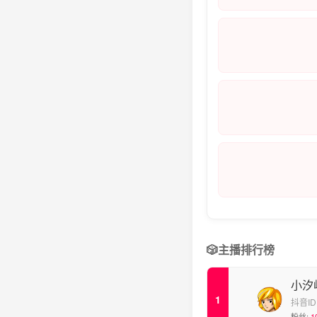
🎲
主播排行榜
小汐
抖音ID
粉丝:
1