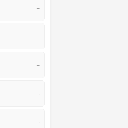
→
→
→
→
→