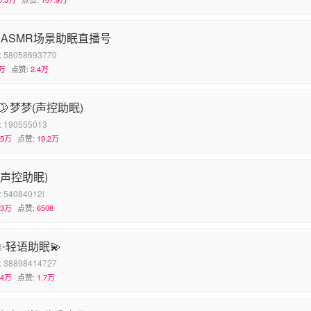
•ASMR场景助眠直播号
:
58058693770
万
点赞:
2.4万
r🌛梦梦(声控助眠)
:
190555013
.5万
点赞:
19.2万
(声控助眠)
:
54084012l
.3万
点赞:
6508
✨轻语助眠💫
:
38898414727
.4万
点赞:
1.7万