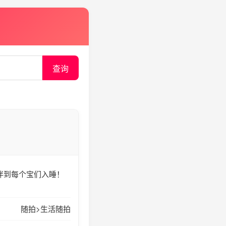
查询
陪伴到每个宝们入睡！
随拍>生活随拍