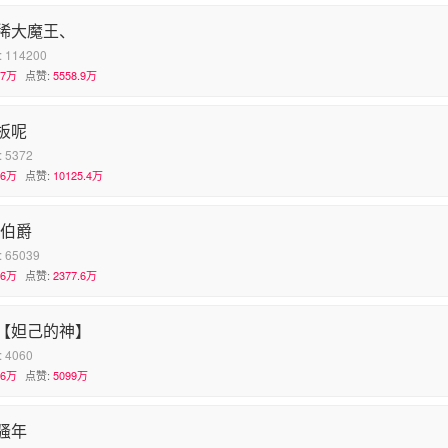
稀大魔王、
:
114200
.7万
点赞:
5558.9万
板呢
:
5372
.6万
点赞:
10125.4万
-伯爵
:
65039
.6万
点赞:
2377.6万
【妲己的神】
:
4060
.6万
点赞:
5099万
骚年