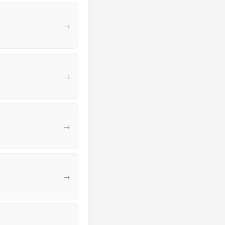
→
→
→
→