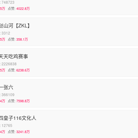
:
748723
.5万
点赞:
4022.8万
赵山河【ZKL】
:
3312
.5万
点赞:
358.1万
天天吃鸡赛事
:
2226838
.5万
点赞:
6238.6万
一张六
:
366109
.4万
点赞:
7598.8万
四皇子116文化人
:
12765
.4万
点赞:
3241.8万