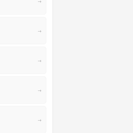
→
→
→
→
→