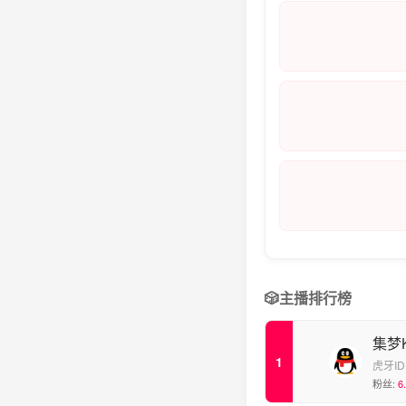
🎲
主播排行榜
集梦K
虎牙ID
粉丝:
6