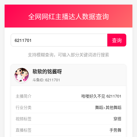
全网网红主播达人数据查询
查询
支持模糊查询，可输入部分关键词进行搜索
软软的铭酱呀
斗鱼ID:
6211701
主播简介
哈喽好久不见 6211701
行业分类
舞蹈>其他舞蹈
视频标签
穿搭
直播标签
手势舞