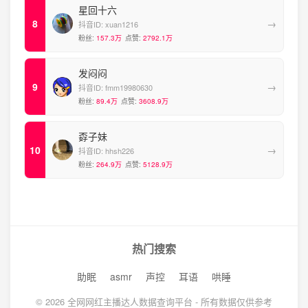
星回十六
→
抖音ID:
xuan1216
粉丝:
157.3万
点赞:
2792.1万
发闷闷
→
抖音ID:
fmm19980630
粉丝:
89.4万
点赞:
3608.9万
孬子妹
→
抖音ID:
hhsh226
粉丝:
264.9万
点赞:
5128.9万
热门搜索
助眠
asmr
声控
耳语
哄睡
© 2026 全网网红主播达人数据查询平台 - 所有数据仅供参考