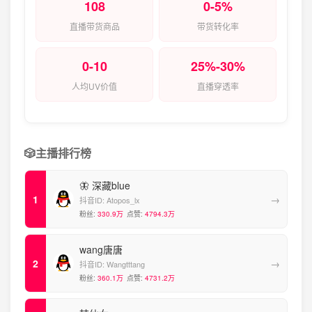
108
0-5%
直播带货商品
带货转化率
0-10
25%-30%
人均UV价值
直播穿透率
🎲
主播排行榜
🦋 深藏blue
→
抖音ID:
Atopos_lx
粉丝:
330.9万
点赞:
4794.3万
wang唐唐
→
抖音ID:
Wangtttang
粉丝:
360.1万
点赞:
4731.2万