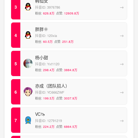
韩仙女
→
抖音ID:
3976786
粉丝:
626.8万
点赞:
12609.8万
胖胖🌞
→
抖音ID:
120xia
粉丝:
60.5万
点赞:
251.8万
杨小甜
→
抖音ID:
Yxt1120
粉丝:
298.4万
点赞:
3884.8万
亦成（团队招人）
→
抖音ID:
YC666ZWF
粉丝:
199.5万
点赞:
3037.9万
VC🦄️
→
抖音ID:
12791219
粉丝:
224.2万
点赞:
6864.5万