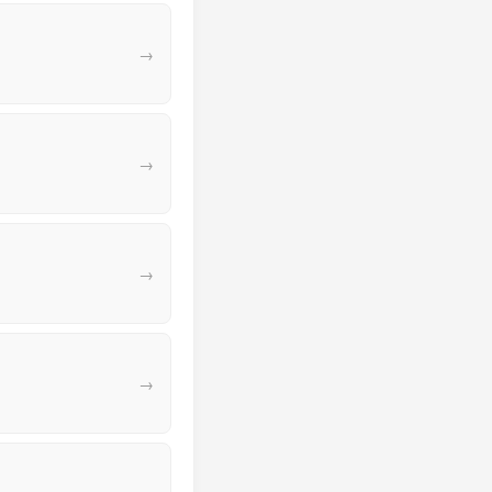
→
→
→
→