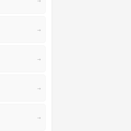
→
→
→
→
→