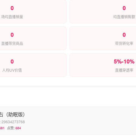
0
0
场均直播销量
均直播销售额
0
0
直播带货商品
带货转化率
0
5%-10%
人均UV价值
直播穿透率
右（助眠版）
:
29634273768
681
点赞:
684