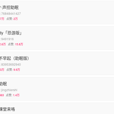
¹·声控助眠
:
76848441427
.7万
点赞:
2万
ndy「恐游版」
:
9491916
2.6万
点赞:
15.8万
不早起（助眠版）
:
83953692940
.3万
点赞:
9.9万
助眠
:
jingzhiershi
563
点赞:
1.4万
课堂来咯