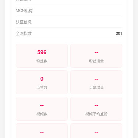
MCN机构
认证信息
全网指数
201
596
--
粉丝数
粉丝增量
0
--
点赞数
点赞增量
--
--
视频数
视频平均点赞
--
--