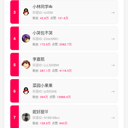
小林同学🎋
→
抖音ID:
hzl336
粉丝:
42.6万
点赞:
121.6万
小哭包不哭
→
抖音ID:
Zzbct0901
粉丝:
172.9万
点赞:
2582.7万
李嘉熙
→
抖音ID:
LLL520BW
粉丝:
287.1万
点赞:
4118.5万
菜园小果果
→
抖音ID:
ty500306
粉丝:
394万
点赞:
12886.6万
妮好甜🐰
→
抖音ID:
N168168cc
粉丝:
128.9万
点赞:
840万