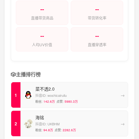
--
--
直播带货商品
带货转化率
--
--
人均UV价值
直播穿透率
🎲
主播排行榜
菜不透2.0
→
抖音ID:
woshicairuilu
粉丝:
142.6万
点赞:
5980.3万
海铭
→
抖音ID:
UKBHM
粉丝:
94.8万
点赞:
2282.6万