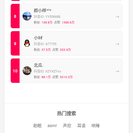
颜小样⁹²⁸
→
抖音ID:
YY556688.
粉丝:
138.8万
点赞:
1388.6万
小9💃
→
抖音ID:
A77755
粉丝:
37.5万
点赞:
253.9万
北瓜.
→
抖音ID:
XZYXZYxx
粉丝:
88.1万
点赞:
5210.3万
热门搜索
助眠
asmr
声控
耳语
哄睡