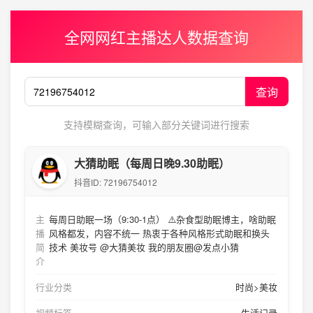
全网网红主播达人数据查询
查询
支持模糊查询，可输入部分关键词进行搜索
大猜助眠（每周日晚9.30助眠）
抖音ID:
72196754012
主
每周日助眠一场（9:30-1点） ⚠️杂食型助眠博主，啥助眠
播
风格都发，内容不统一 热衷于各种风格形式助眠和换头
简
技术 美妆号 @大猜美妆 我的朋友圈@发点小猜
介
行业分类
时尚>美妆
视频标签
生活记录