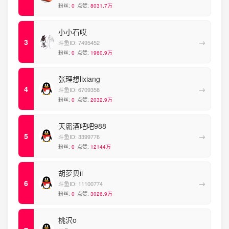
粉丝:
0
点赞:
8031.7万
小小石哎
→
斗鱼ID:
7495452
粉丝:
0
点赞:
1960.9万
张理想lixiang
→
斗鱼ID:
6709358
粉丝:
0
点赞:
2032.9万
天霸酒吧吧988
→
斗鱼ID:
3399776
粉丝:
0
点赞:
12144万
胡萝贝ii
→
斗鱼ID:
11100774
粉丝:
0
点赞:
3026.9万
桃沢o