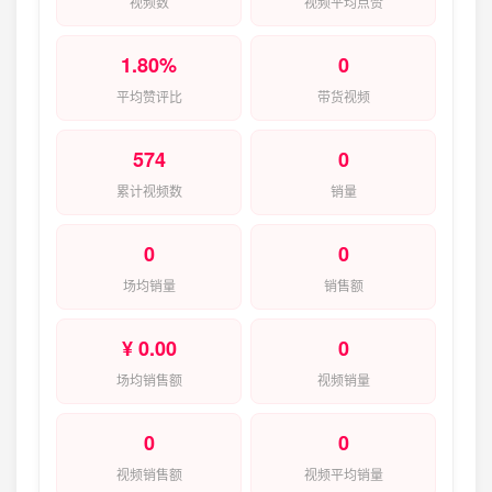
视频数
视频平均点赞
1.80%
0
平均赞评比
带货视频
574
0
累计视频数
销量
0
0
场均销量
销售额
¥ 0.00
0
场均销售额
视频销量
0
0
视频销售额
视频平均销量