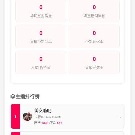
0
0
场均直播销量
均直播销售额
0
0
直播带货商品
带货转化率
0
0
人均UV价值
直播穿透率
🎲
主播排行榜
美女助眠
→
抖音ID:
637166340
粉丝:
668
点赞:
557