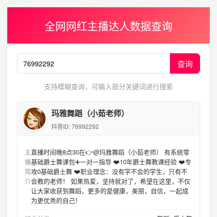
全网网红主播达人数据查询
查询
支持模糊查询，可输入部分关键词进行搜索
玛雅舞蹈（小茹老师）
抖音ID:
76992292
主
直播时间晚8点30在👉@玛雅舞蹈（小茹老师） 有系统零
播
基础爵士舞课包➕一对一指导 ❤️10年爵士舞教课经验 ❤️专
简
攻0基础爵士舞 ❤️职业理念：没有学不会的学生，只有不
介
会教的老师！ 如果热爱，坚持就对了，希望在这里，不仅
让大家收获到舞蹈，更多的是健康，美丽，自信，一起成
为更优秀的自己！