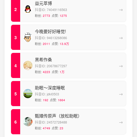
益元萃博
→
抖音ID:
74049116563
粉丝:
2773
点赞:
1275
今晚要好好睡觉!
→
抖音ID:
94613268086
粉丝:
2011
点赞:
13.9万
黑希怍桑
→
抖音ID:
20678677297
粉丝:
4223
点赞:
1万
助眠～深度睡眠
→
抖音ID:
jdkl0503
粉丝:
192
点赞:
1664
甄嬛传原声（放松助眠）
→
抖音ID:
24572728488
粉丝:
4749
点赞:
23