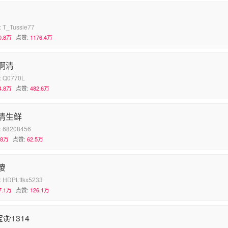
:
T_Tussie77
0.8万
点赞:
1176.4万
啊清
:
Q0770L
4.8万
点赞:
482.6万
情生鲜
:
68208456
.8万
点赞:
62.5万
傻
:
HDPLttkx5233
7.1万
点赞:
126.1万
🦋1314