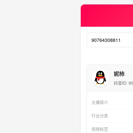
妮柿
抖音ID:
9
主播简介
行业分类
视频标签