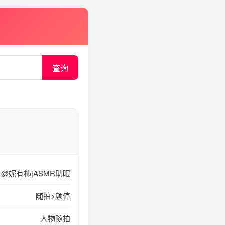
查询
播：@妮有柿|ASMR助眠
随拍>颜值
人物随拍