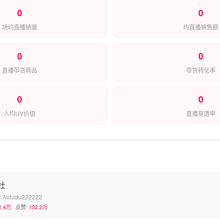
0
0
场均直播销量
均直播销售额
0
0
直播带货商品
带货转化率
0
0
人均UV价值
直播穿透率
杜
:
Aidudu222222
1.4万
点赞:
102.2万