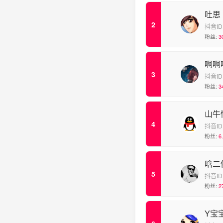
吐思
抖音ID
粉丝:
3
啊啊
抖音ID
粉丝:
3
山牛
抖音ID
粉丝:
6
晗二
抖音ID
粉丝:
2
Y宝宝