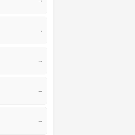
→
→
→
→
→