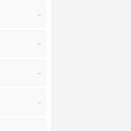
→
→
→
→