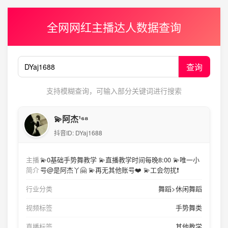
全网网红主播达人数据查询
查询
支持模糊查询，可输入部分关键词进行搜索
💫阿杰¹⁶⁸
抖音ID:
DYaj1688
主播
💫0基础手势舞教学 💫直播教学时间每晚8:00 💫唯一小
简介
号@是阿杰丫🤗 💫再无其他账号❤️ 💫工会勿扰❗️
行业分类
舞蹈>休闲舞蹈
视频标签
手势舞类
直播标签
其他教学