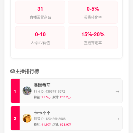
31
0-5%
直播带货商品
带货转化率
0-10
15%-20%
人均UV价值
直播穿透率
🎲
主播排行榜
暴躁番茄
→
抖音ID:
43987918372
粉丝:
21.5万
点赞:
203.2万
卡卡不不
→
抖音ID:
123456la3908
粉丝:
41.9万
点赞:
623.9万