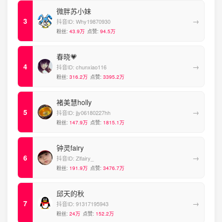
微胖苏小妹
→
抖音ID:
Why19870930
粉丝:
43.9万
点赞:
94.5万
春晓💗
→
抖音ID:
chunxiao116
粉丝:
316.2万
点赞:
3395.2万
褚美慧holly
→
抖音ID:
jjy06180227hh
粉丝:
147.9万
点赞:
1815.1万
钟灵fairy
→
抖音ID:
Zlfairy_
粉丝:
191.9万
点赞:
3476.7万
邱天的秋
→
抖音ID:
91317195943
粉丝:
24万
点赞:
152.2万