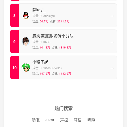
陳keyi_
→
抖音ID:
chelelyu
粉丝:
66.7万
点赞:
2241.3万
霹雳舞凯凯-搬砖小分队
→
抖音ID:
k666
粉丝:
101.3万
点赞:
1816.3万
小穗子🌾
→
抖音ID:
xiaosui77828
粉丝:
147.6万
点赞:
1132.6万
热门搜索
助眠
asmr
声控
耳语
哄睡