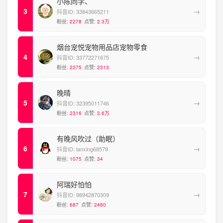
小陈同学、
→
抖音ID:
33843665211
粉丝:
2278
点赞:
2.3万
烟台宠悦宠物用品店宠物零食
→
抖音ID:
33772271675
粉丝:
2275
点赞:
2313
晚晴
→
抖音ID:
32395011746
粉丝:
2316
点赞:
2.6万
有晚风吹过（助眠）
→
抖音ID:
lanxing68579
粉丝:
1075
点赞:
34
阿瑞好怕怕
→
抖音ID:
98942870309
粉丝:
687
点赞:
2460