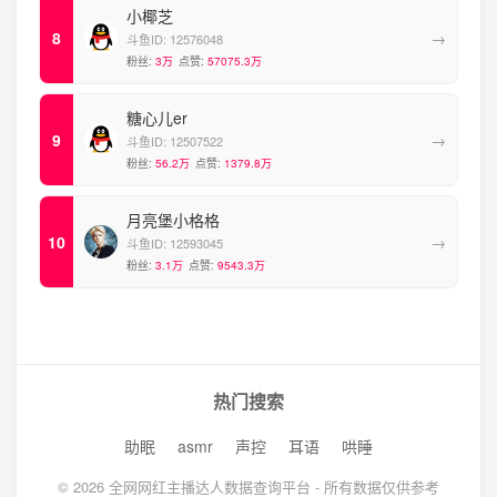
小椰芝
→
斗鱼ID:
12576048
粉丝:
3万
点赞:
57075.3万
糖心儿er
→
斗鱼ID:
12507522
粉丝:
56.2万
点赞:
1379.8万
月亮堡小格格
→
斗鱼ID:
12593045
粉丝:
3.1万
点赞:
9543.3万
热门搜索
助眠
asmr
声控
耳语
哄睡
© 2026 全网网红主播达人数据查询平台 - 所有数据仅供参考