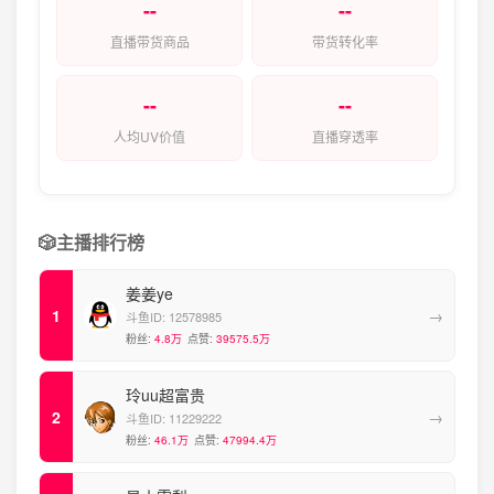
--
--
直播带货商品
带货转化率
--
--
人均UV价值
直播穿透率
🎲
主播排行榜
姜姜ye
→
斗鱼ID:
12578985
粉丝:
4.8万
点赞:
39575.5万
玲uu超富贵
→
斗鱼ID:
11229222
粉丝:
46.1万
点赞:
47994.4万