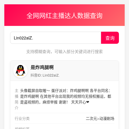
全网网红主播达人数据查询
查询
支持模糊查询，可输入部分关键词进行搜索
是炸鸡腿啊
抖音ID:
Lin022alZ.
主
头像截屏自取喔～ 蛋仔派对：炸鸡腿啊啊 各平台同名：
播
是炸鸡腿啊 在其他平台出现我的视频均无授权搬运，都
简
是盗视频的，麻烦举报 谢谢！ 天天开心❤
介
行业分类
二次元>动漫剧场
视频标签