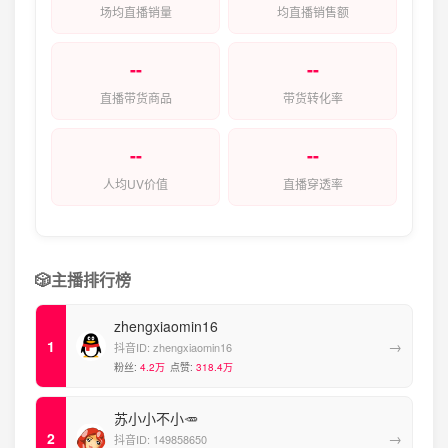
场均直播销量
均直播销售额
--
--
直播带货商品
带货转化率
--
--
人均UV价值
直播穿透率
🎲
主播排行榜
zhengxiaomin16
→
抖音ID:
zhengxiaomin16
粉丝:
4.2万
点赞:
318.4万
苏小小不小🥕
→
抖音ID:
149858650