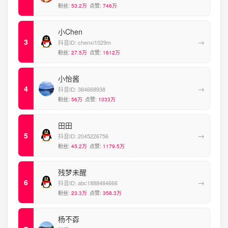
粉丝:
53.2万
点赞:
746万
小Chen
→
抖音ID:
chenxi1029m
粉丝:
27.5万
点赞:
1612万
小怡酱
→
抖音ID:
384668938
粉丝:
56万
点赞:
1033万
田田
→
抖音ID:
2045226756
粉丝:
45.2万
点赞:
1179.5万
残梦未醒
→
抖音ID:
abc1888484666
粉丝:
23.3万
点赞:
358.3万
杨不孬