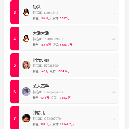
奶葵
→
抖音ID:
xiaonaikui
粉丝:
164.8万
点赞:
5337万
大潘大潘
→
抖音ID:
76186893057
粉丝:
165.6万
点赞:
5626.2万
阳光小丽
→
抖音ID:
570866984
粉丝:
143万
点赞:
1354.6万
艺人高手
→
抖音ID:
xiaoqingwuda
粉丝:
43.5万
点赞:
1063.2万
钟倩儿
→
抖音ID:
GZ19970704
粉丝:
509.1万
点赞:
12547.7万