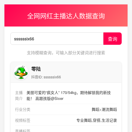
全网网红主播达人数据查询
查询
支持模糊查询，可输入部分关键词进行搜索
零陆
抖音ID:
ssssssix66
主播
美丽可爱的“疯女人” 170/54kg，期待解锁我的新技
简介
能！ 高跟孩版@Sixer
行业分类
舞蹈>潮流舞蹈
视频标签
专业舞蹈,穿搭,生活记录
直播标签