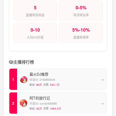
5
0-5%
直播带货商品
带货转化率
0-10
5%-10%
人均UV价值
直播穿透率
🎲
主播排行榜
最火DJ推荐
→
抖音ID:
2192883648
粉丝:
66万
点赞:
343.1万
阿T的旅行记
→
抖音ID:
sondy666888
粉丝:
52万
点赞:
1664.4万