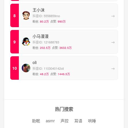
王小沫
→
抖音ID:
5558859mo
粉丝:
80.2万
点赞:
990万
小马漫漫
→
抖音ID:
121688783
粉丝:
202.5万
点赞:
3632.5万
oli
→
抖音ID:
1103040142oli
粉丝:
48.2万
点赞:
1446.5万
热门搜索
助眠
asmr
声控
耳语
哄睡