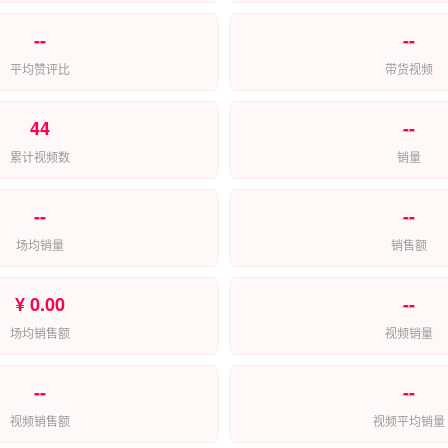
--
--
平均赞评比
带货视频
44
--
累计视频数
销量
--
--
场均销量
销售额
¥ 0.00
--
场均销售额
视频销量
--
--
视频销售额
视频平均销量