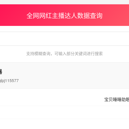
全网网红主播达人数据查询
支持模糊查询，可输入部分关键词进行搜索
器
lpj115577
宝贝睡睡助眠声