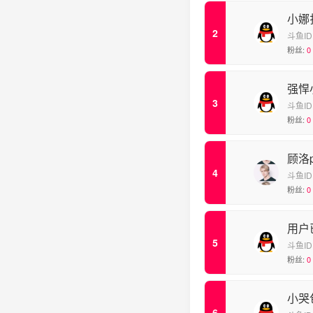
小娜
斗鱼ID
粉丝:
0
强悍
斗鱼ID
粉丝:
0
顾洛p
斗鱼ID
粉丝:
0
用户
斗鱼ID
粉丝:
0
小哭