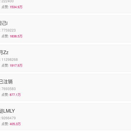
:
222400
点赞:
1534.9万
妲己i
:
7759223
点赞:
1838.5万
月Zz
:
11298268
点赞:
1917.9万
已注销
:
7693583
点赞:
877.1万
哒LMLY
:
9266479
点赞:
405.3万