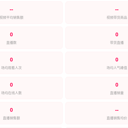
--
--
视频平均销售额
视频带货商品
0
0
直播数
带货直播
0
0
场均观看人次
场均人气峰值
0
0
场均在线人数
直播销量
0
--
直播销售额
直播销售均价