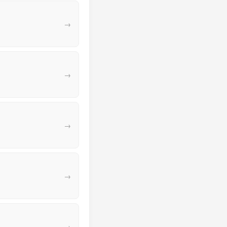
→
→
→
→
→