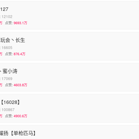
127
:
12102
万
点赞:
9693.1万
超玩会丶长生
:
16605
万
点赞:
876.4万
Z丶蜜小涛
:
17069
万
点赞:
4603.8万
16028】
:
100867
万
点赞:
4900.6万
耀扬【单枪匹马】