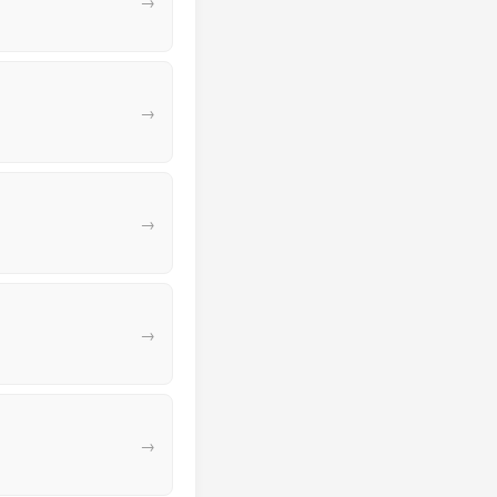
→
→
→
→
→