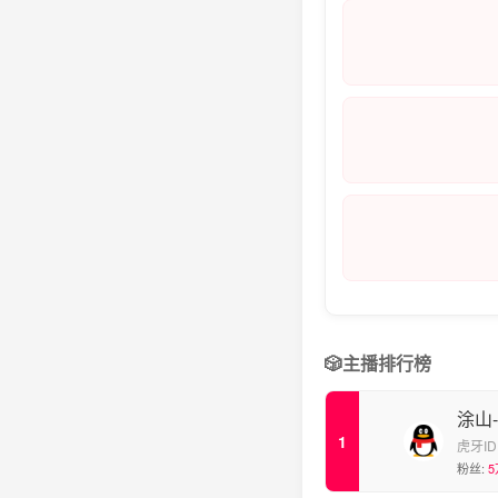
🎲
主播排行榜
涂山
虎牙ID
粉丝:
5