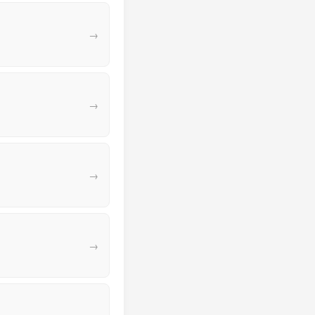
→
→
→
→